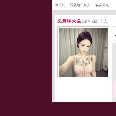
回首页
送礼给主持人
会员购点
免費聊天區
包厢内人数 ： 0 人