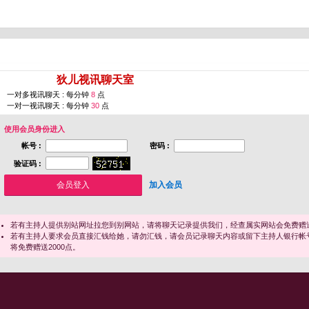
您即将进入 [
狄儿视讯聊天室
]
一对多视讯聊天 : 每分钟
8
点
一对一视讯聊天 : 每分钟
30
点
使用会员身份进入
帐号 :
密码 :
验证码 :
加入会员
若有主持人提供别站网址拉您到别网站，请将聊天记录提供我们，经查属实网站会免费赠送
若有主持人要求会员直接汇钱给她，请勿汇钱，请会员记录聊天内容或留下主持人银行帐
将免费赠送2000点。