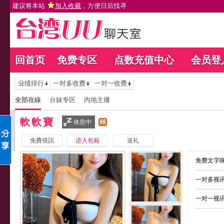
建议将本站
加入收藏
，方便日后找寻
回首页
免费专区
点数充值中心
会员登
业绩排行
一对多收费
一对一收费
全部在線
台妹专区
內地主播
軟軟寶
休息中
免費視訊
进入包厢
送礼
免费文字聊
一对多视讯
一对一视讯